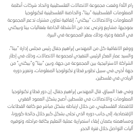
رام الله/ وقعت مجموعة الاتصالات الفلسطينية واتحاد شركات أنظمة
المعلومات الفلسطينية "بيتا"، والحاضنة الفلسطينية لتكنولوجيا
المعلومات والاتصالات "بيكتي"، إتفاقية تعاون مشترك تدعم المجموعة
بموجبها، مشاريع وترعى عدد من الأنشطة الخاصة بفعاليات بيتا وبيكتي
في الضفة وغزة، وذلك بمقر المجموعة في البيرة
.
ووقع الاتفاقية كل من المهندس إبراهيم جفال رئيس مجلس إدارة "بيتا"،
والسيد عمار العكر الرئيس التنفيذي لمجموعة الاتصالات، وذلك في إطار
الشراكة الاستراتيجية بين المجموعة من جهة، وبين "بيتا" و"بيكتي" من
جهة أخرى في سبيل تطوير قطاع تكنولوجيا المعلومات، وتعزيز دوره
الريادي في فلسطين
.
وفي هذا السياق، قال المهندس إبراهيم جفال، إن دور قطاع تكنولوجيا
المعلومات والاتصالات في فلسطين أصبح يشكل العمود الفقري
للاقتصاد الفلسطيني، من خلال ارتباطه بشكل مباشر مع كافة القطاعات
الإقتصادية، إلى جانب دوره الذي تجلى بشكل كبير خلال جائحة كورونا،
ومساهمته بضمان إبقاء استمرارية عملية التعليم بكافة مراحله، وتوفيره
آليات التواصل خلال فترة الحجر
.