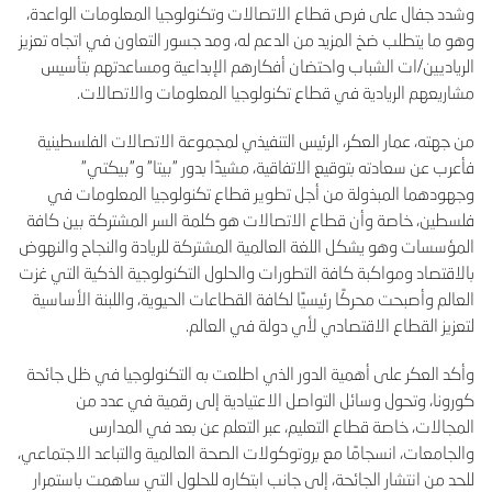
وشدد جفال على فرص قطاع الاتصالات وتكنولوجيا المعلومات الواعدة،
وهو ما يتطلب ضخ المزيد من الدعم له، ومد جسور التعاون في اتجاه تعزيز
الرياديين/ات الشباب واحتضان أفكارهم الإبداعية ومساعدتهم بتأسيس
مشاريعهم الريادية في قطاع تكنولوجيا المعلومات والاتصالات
.
من جهته، عمار العكر، الرئيس التنفيذي لمجموعة الاتصالات الفلسطينية
فأعرب عن سعادته بتوقيع الاتفاقية، مشيدًا بدور "بيتا" و"بيكتي"
وجهودهما المبذولة من أجل تطوير قطاع تكنولوجيا المعلومات في
فلسطين، خاصة وأن قطاع الاتصالات هو كلمة السر المشتركة بين كافة
المؤسسات وهو يشكل اللغة العالمية المشتركة للريادة والنجاح والنهوض
بالاقتصاد ومواكبة كافة التطورات والحلول التكنولوجية الذكية التي غزت
العالم وأصبحت محركًا رئيسيًا لكافة القطاعات الحيوية، واللبنة الأساسية
لتعزيز القطاع الاقتصادي لأي دولة في العالم
.
وأكد العكر على أهمية الدور الذي اطلعت به التكنولوجيا في ظل جائحة
كورونا، وتحول وسائل التواصل الاعتيادية إلى رقمية في عدد من
المجالات، خاصة قطاع التعليم، عبر التعلم عن بعد في المدارس
والجامعات، انسجامًا مع بروتوكولات الصحة العالمية والتباعد الاجتماعي،
للحد من انتشار الجائحة، إلى جانب ابتكاره للحلول التي ساهمت باستمرار