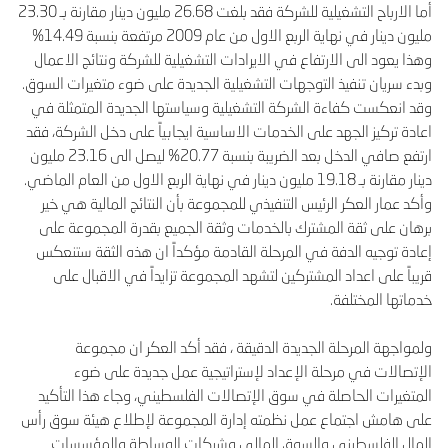
أما الارباح التشغيلية للشركة فقد بلغت 26.68 مليون دينار مقارنة بـ 23.30
مليون دينار في نهاية الربع الاول من عام 2009 مرتفعة بنسبة 14.49%
وهذا يعود الى الارتفاع في الايرادات التشغيلية للشركة ونتائج الاعمال
وبدء سريان تنفيذ التوجهات التشغيلية الجديدة على ضوء متغيرات السوق.
وقد انعكست كفاءة الشركة التشغيلية وسياستها الجديدة المتمثلة في
اعادة تركيز الجهد على الخدمات الاساسية ايجابياً على دخل الشركة، فقد
ارتفع صافي الدخل بعد الضريبة بنسبة 20.77% ليصل الى 23.16 مليون
دينار مقارنة بـ 19.18 مليون دينار في نهاية الربع الاول من العام الماضي.
وأكد عمار العكر الرئيس التنفيذي للمجموعة بأن النتائج المالية هي خير
برهان على ثقة المشترك بالخدمات وثقة الجميع بقدرة المجموعة على
إعادة توجيه الدفة في المرحلة القادمة مؤكداً ان هذه الثقة ستنعكس
قريباً على اعداد المشتركين لتشهد المجموعة تزايداً في الاقبال على
خدماتها المختلفة.
ولمواجهة المرحلة الجديدة الدقيقة ، فقد أكد العكر ان مجموعة
الإتصالات في مرحلة الإعداد لإستراتيجية عمل جديدة على ضوء
المتغيرات الحاصلة في سوق الإتصالات الفلسطيني، وجاء هذا التأكيد
على هامش اجتماع عمل نظمته إدارة المجموعة لإطلاع هيئة سوق رأس
المال الفلسطيني والسوق المالي وشركات الوساطة والمؤسسات