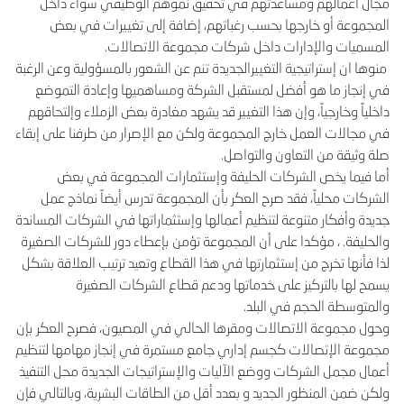
مجال أعمالهم ومساعدتهم في تحقيق نموهم الوظيفي سواء داخل
المجموعة أو خارجها بحسب رغباتهم، إضافة إلى تغييرات في بعض
المسميات والإدارات داخل شركات مجموعة الاتصالات.
منوها ان إستراتيجية التغييرالجديدة تنم عن الشعور بالمسؤولية وعن الرغبة
في إنجاز ما هو أفضل لمستقبل الشركة ومساهميها وإعادة التموضع
داخلياً وخارجياً، وإن هذا التغيير قد يشهد مغادرة بعض الزملاء وإلتحاقهم
في مجالات العمل خارج المجموعة ولكن مع الإصرار من طرفنا على إبقاء
صلة وثيقة من التعاون والتواصل.
أما فيما يخص الشركات الحليفة وإستثمارات المجموعة في بعض
الشركات محلياً، فقد صرح العكر بأن المجموعة تدرس أيضاً نماذج عمل
جديدة وأفكار متنوعة لتنظيم أعمالها وإستثماراتها في الشركات المساندة
والحليفة. ، مؤكدا على أن المجموعة تؤمن بإعطاء دور للشركات الصغيرة
لذا فأنها تخرج من إستثمارتها في هذا القطاع وتعيد ترتيب العلاقة بشكل
يسمح لها بالتركيز على خدماتها ودعم قطاع الشركات الصغيرة
والمتوسطة الحجم في البلد.
وحول مجموعة الاتصالات ومقرها الحالي في المصيون، فصرح العكر بإن
مجموعة الإتصالات كجسم إداري جامع مستمرة في إنجاز مهامها لتنظيم
أعمال مجمل الشركات ووضع الآليات والإستراتيجات الجديدة محل التنفيذ
ولكن ضمن المنظور الجديد و بعدد أقل من الطاقات البشرية، وبالتالي فإن