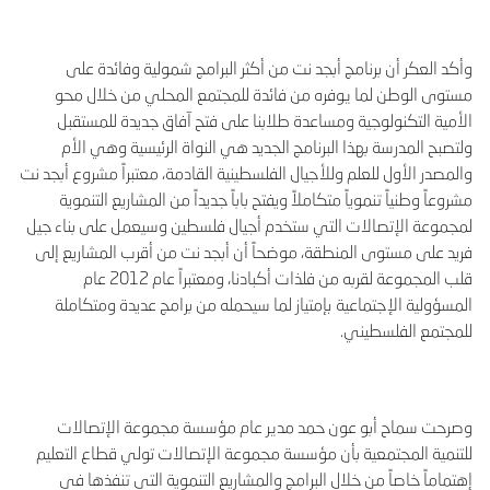
وأكد العكر أن برنامج أبجد نت من أكثر البرامج شمولية وفائدة على
مستوى الوطن لما يوفره من فائدة للمجتمع المحلي من خلال محو
الأمية التكنولوجية ومساعدة طلابنا على فتح آفاق جديدة للمستقبل
ولتصبح المدرسة بهذا البرنامج الجديد هي النواة الرئيسية وهي الأم
والمصدر الأول للعلم وللأجيال الفلسطينية القادمة، معتبراً مشروع أبجد نت
مشروعاً وطنياً تنموياً متكاملاً ويفتح باباً جديداً من المشاريع التنموية
لمجموعة الإتصالات التي ستخدم أجيال فلسطين وسيعمل على بناء جيل
فريد على مستوى المنطقة، موضحاً أن أبجد نت من أقرب المشاريع إلى
قلب المجموعة لقربه من فلذات أكبادنا، ومعتبراً عام 2012 عام
المسؤولية الإجتماعية بإمتياز لما سيحمله من برامج عديدة ومتكاملة
للمجتمع الفلسطيني.
وصرحت سماح أبو عون حمد مدير عام مؤسسة مجموعة الإتصالات
للتنمية المجتمعية بأن مؤسسة مجموعة الإتصالات تولي قطاع التعليم
إهتماماً خاصاً من خلال البرامج والمشاريع التنموية التي تنفذها في