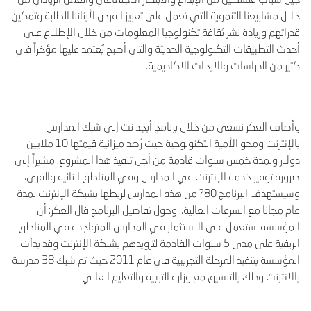
خلال مشاريعنا التنموية التي تعمل على تعزيز الفرص لأبنائنا الطلبة وتمكين
قدراتهم وزيادة نشر ثقافة تكنولوجيا المعلومات من خلال الإطلاع على
أحدث التطبيقات التكنولوجية الحديثة والتي أصبح يُعتمد عليها مؤخراً في
كثير من الدراسات والابحاث الاكاديمية.
وأضاف العكر نسعى من خلال برنامج أبجد نت إلى شبك المدارس
بالإنترنت ومحو الأمية التكنولوجية حيث رُصد ميزانية قيمتها 10 ملايين
دولار ولمدة خمس سنوات قادمة من أجل تنفيذ هذا المشروع، مشيراً إلى
ضرورة توفير خدمة الإنترنت في المدارس وفي المناطق النائية والقرى،
وسيستهدف البرنامج 80? من هذه المدارس لربطها بشبكة الإنترنت لمدة
عام مجانا مع السرعات العالية. وحول تفاصيل البرنامج قال العكر: أن
المؤسسة ستعمل على الاستثمار في المدارس المتواجدة في المناطق
الريفية على مدى 5 سنوات القادمة لتزويدهم بشبكة الإنترنت وقد بدأت
المؤسسة بتنفيذ المرحلة التجريبية في عام 2011 حيث تم شبك 38 مدرسة
بالانترنت وذلك بالتنسيق مع وزارة التربية والتعليم العالي.