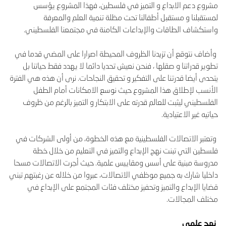
مشروع دعم الابداع و التميز في فلسطين، فهذا المشروع يؤسس
لمستقبلنا و مستقبل أطفالنا تحت مظلة تنمية العلم والمعرفة
واستكشاف الطاقات والإبداعات الكامنة في مجتمعنا الفلسطيني.
وأضاف نتوقع أن تزيدنا الظروف المحيطة اصرارا على المضي قدما في
تطوير قدراتنا و صقلها ، فنحن نعيش تحديا دائما لا يهدد فقط حياتنا بل
يتحدى أيضا قدرتنا على التفكير و تحقيق النجاحات. نرى أن هذه هي الفترة
الأنسب لإطلاق هذا المشروع حيث نوسع الامكانات أمام الطفل
الفلسطيني ليثبت للعالم قدرته على الابتكار و التميز بالرغم من ظروف
حياتيه غير الاعتيادية.
وتعتبر الاتصالات الفلسطينية مع هذه الخطوة، من أولى الشركات في
فلسطين التي تبنت نهج الإبداع والتميز في التعليم من خلال خطة
مدروسة مبنية على أسس ومقاييس علمية. حيث أجرت الاتصالات مسحا
داخليا شارك به جميع موظفي الاتصالات، عبروا من خلاله عن رغبتهم تبني
قضايا الإبداع والتميز وتحفيز مختلف فئات المجتمع على الإبداع في
مختلف المجالات.
نهج علمي