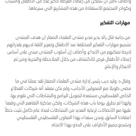
وأضاف نأمل أن نتمكن من إعطاء الفرصة لأكبر عدد من الأطفال والشباب
وكوادر المجتمع للاستفادة من هذه المشاريع التي سنرعاها.
مهارات التفكير
من جانبه قال رائد بدير مدير منتدى العلماء الصغار ان هدف المنتدى
تشجيع مهارات التفكير المختلفة عند الاطفال وتعزيز الثقة لديهم بقدراتهم
لدرجة تمكنهم من الابداع. وأضاف إن أسلوب المنتدى مبني على أساس
إعطاء الأطفال فرص للاكتشاف من خلال الملاحظة والتجربة ومن ثم
الابتكار والإنتاج.
وقال د. وليد ديب رئيس إدارة منتدى العلماء الصغار لقد عملنا في ما
مضى طويلا مع الممولين الأجانب، ولم نكن نعتقد أنه شركات القطاع
الخاص الفلسطيني مستعدة لتمويل البرامج والنشاطات التي تقوم بها،
ولهذا لم نطرق يوما باب هذه الشركات، ولكن مذكرة التفاهم التي وقعنا
عليها مع الاتصالات لرعاية العديد من النشاطات لمدة عام كامل تثبت خطأ
اعتقادنا السابق، ونحن سعداء بهذا التعاون الفلسطيني الفلسطيني
ونشجع جميع الأطراف على الحذو بهذا الاتجاه.