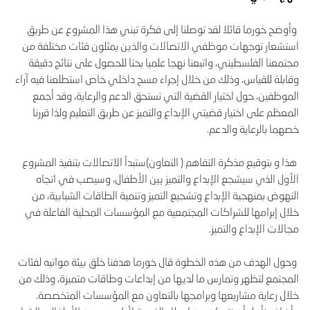
وأوضح خورما قائلا لقد توصلنا إلى فكرة تبني هذا المشروع عن طريق
استشعار توجهات موظفي الاتصالات والذين يمثلون فئات مختلفة من
مجتمعنا الفلسطيني، واتبعنا نهجا علميا بحتا للحصول على نتائج دقيقة
وقابلة للقياس، وذلك من خلال إجراء مسح داخلي خاص استطلعنا فيه آراء
الموظفين، حول اختيار القضية التي تستحق الدعم والرعاية، وقد أجمع
المعظم على اختيار قضيتي الإبداع والتميز عن طريق التعليم ولذا قررنا
خصهما بالرعاية والدعم.
هذا و بتوقيع مذكرة التفاهم ( التعاون)ستبدأ الاتصالات بتنفيذ المشروع
الأول الذي سيشجع الإبداع والتميز بين الأطفال، وسيصب في اتجاه
النهوض بمنهجية الإبداع وتشجيع التميز وتنمية الطاقات الشبابية، من
خلال إبرامها للشراكات المجتمعية مع المؤسسات المحلية الفاعلة في
مجالات الإبداع والتميز.
وحول الهدف من هذه الخطوة قال خورما هدفنا خلق بيئة مواتيه لفئات
المجتمع لتظهر وتمارس ما لديها من إبداعات وطاقات متميزة، وذلك من
خلال رعاية مشاريعها وبرامجها بالتعاون مع المؤسسات المتخصصة.