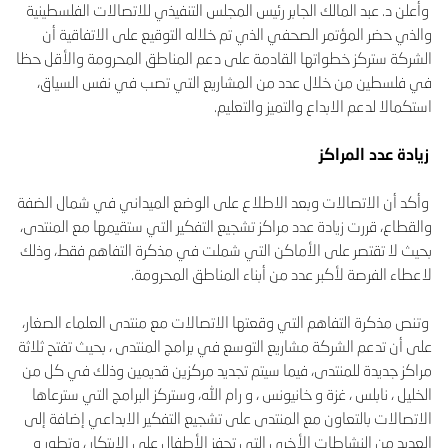
وأعلن د. عبد المالك الجابر رئيس المجلس التنفيذي للاتصالات الفلسطينية
والذي حضر المؤتمر الصحفي الذي تم خلاله التوقيع على الاتفاقية أن
الشركة ستركز خطواتها القادمة على دعم المناطق المحرومة والأقل حظا
في فلسطين من خلال عدد من المشاريع التي تصب في نفس السياق،
استكمالا لدعم الابداع والتميز والتعليم.
زيادة عدد المراكز
وأكد أن الاتصالات وبعد الاطلاع على الوضع الميداني في شمال الضفة
والقطاع، قررت زيادة عدد مراكز تشجيع التفكير التي ستقيمها مع المنتدى،
بحيث لا تقتصر على الأماكن التي شملت في مذكرة التفاهم فقط، وذلك
لاعطاء الفرصة لأكبر عدد من أبناء المناطق المحرومة.
وتنص مذكرة التفاهم التي وقعتها الاتصالات مع منتدى العلماء الصغار،
على أن تدعم الشركة مشاريع التوسع في برامج المنتدى ، بحيث تفتح ثلاثة
مراكز جديدة للمنتدى، فيما سيتم تجديد مركزين قديمين وذلك في كل من
الخليل ، نابلس ، غزة و خانيونس ، و رام الله، وستركز البرامج التي سترعاها
الاتصالات بالتعاون مع المنتدى على تشجيع التفكير الابداعي إضافة إلى
العديد من النشاطات الأخرى التي تحفز الأطفال على الابتكار ، وتطور و