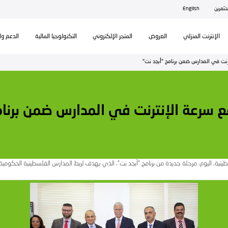
ال
تكنولوجيا المالية
الدعم والمساندة
رس ضمن برنامج "أبجد نت"