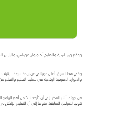
ية، اليوم، مرحلة جديدة من برنامج "أبجد نت"، الذي يهدف لربط 