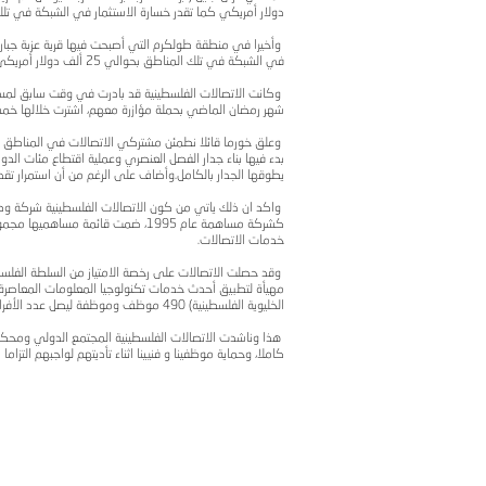
ع انعقاد محكمة لاهاي الدولية يوم الجمعة 09/05/2004 لاتخاذ قرارها حول قضية جدار الفصل ال