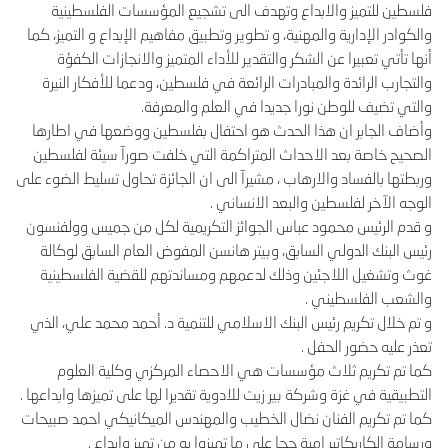
فلسطين للتميز والابداع وتهدف الى تشجيع المؤسسات الفلسطينية
والكوادر الإدارية والمهنية، و تطوير وتطبيق مفاهيم الإبداع و التميز، كما
أنها تأتي تعبيرا عن الشكر والتقدير للأداء المتميز والانجازات الكفؤة
والتجارب الرائدة والمبادرات الرائعة في فلسطين، ودعما للأفكار النيرة
والتي تضيف للوطن نورا جديدا في العلم والمعرفة.
وأضاف الجابر ان هذا الحدث هو احتفال بفلسطين ووضعها في اطارها
الصحيح خاصة بعد الاحداث المتراكمة التي خلفت صورآ سيئة لفلسطين
وربطتها بالفساد والارهاب ، مشيرآ الى ان الجائزة تحاول تسليط الضوء على
الوجه الآخر لفلسطين والبعد الانساني .
و قدم الرئيس محمود عباس الجوائز التكريمية لكل من جميس وولفنسون
رئيس البنك الدولي السابق، وبيتر هانسن المفوض العام السابق لوكالة
غوث وتشغيل اللاجئين وذلك لدعمهم ومساندتهم للقضية الفلسطينية
والشعب الفلسطيني .
و تم خلال تكريم رئيس البنك الاسلامي للتنمية د. أحمد محمد علي، الذي
تعذر عليه حضور الحفل .
كما تم تكريم ثلاث مؤسسات هي الاحصاء المركزي وكلية العلوم
التطبيقية في غزة وشركة بير زيت للادوية تقديرا لها على تميزها وابداعها .
كما تم تكريم الفنان نضال الخطيب والمهندس الميكانيكي احمد صبيحات
ورسامة الكاريكاتير امية جحا على ما تميزوا به من تميز وابداع .