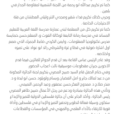
كما تم تكريم عبدالله ابو رحمة من اللجنة الشعبية لمقاومة الجدار في
بلعين .
وجرى كذلك تكريم فداء شقير ومجدي التتر وليلى العطشان من فئة
الاحتياجات الخاصة .
كما تم تكريم كل من المعلمة لبتى عمارنة مدرسة اللغة العربية للتعليم
المساند في مدرسة رمانة التابعة لوكالة الغوث و، المعلم حسن خمايسة
مدرس تكنولوجيا المعلومات ، وايمن الكردي ضابط الجمرك الذي صمم
اول اشارة ضوئية في قطاع غزة والشرطي رائد ابو عواد على تميزه
واخلاصه .
وقد غادر الرئيس عباس القاعة بعد ان قدم الجوائز للفائزين فيما قدم
الاخوين جبران مقطوعات موسيقية نالت اعجاب الحضور.
وفي ختام الحفل قام السيد صبيح المصري بتكريم لجنة الجائزة المكونة
من د.عبد لمالك جابر و امل الغضبان وبسام ولويلود. حسن ابو لبدة و د.
منذر صلاح د. ممدوح العكر حسن عصفور، وعبد الرحمن التميمي .
وتأتي هذه الجائزة بمبادرة ودعم من رجل الأعمال صبيح طاهر المصري
رئيس الجائزة ، وأكد الجابر على أن جائزة فلسطين الدولية للتميز والإبداع
ستكون وسيلة فعالة لتطوير وتحفيز التميز والإبداع في فلسطين وأداة
قوية للارتقاء بالأداء العلمي والمهني في المؤسسات والقطاعات