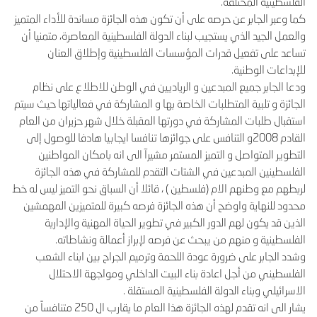
الفلسطينية المختلفة.
كما وعبر الجابر عن حرصه على أن تكون هذه الجائزة مساندة للأداء المتميز
والعمل الجيد الذي يستجيب لبناء الدولة الفلسطينية المعاصرة، متمنيا أن
تساعد على تفعيل قدرات المؤسسات الفلسطينية وإطلاق العنان
للإبداعات الوطنية.
ودعا الجابر جميع المبدعين و الرياديين في الوطن للاطلاع على نظام
الجائزة و تلبية المتطلبات الخاصة بها و المشاركة في فعالياتها حيث سيتم
استقبال طلبات المشاركة في دورتها المقبلة خلال شهر حزيران من العام
القادم 2008و التنافس على جوائزها تنافسا ايجابيا هادفا للوصول إلى
التطوير المتواصل و التميز المستمر مشيرآ الى انه بامكان المواطنين
الفلسطينين المبدعين في الشتات التقدم للمشاركة في هذه الجائزة
لربطهم مع وطنهم الام (فلسطين ) ، قائلا أن السباق نحو التميز ليس له خط
محدود للنهاية واوضح أن هذه الجائزة فرصه كبيرة للمتميزين المهمشين
الذين قد يكون لهم الدور الكبير في تطوير الحياة المهنية والإدارية
الفلسطينية و منهم من يبحث عن فرصه لإبراز أعمالة ونشاطاته.
وشدد الجابر على ضرورة عودة اللحمة وترميم الجراح بين ابناء الشعب
الفلسطيني من أجل اعادة بناء البيت الداخلي ومواجهة الاحتلال
الاسرائيلي وبناء الدولة الفلسطينية المستقلة .
يشار الى انه تقدم لهذه الجائزة هذا العام ما يقارب ال 250 متنافساً من