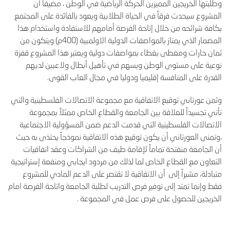
وطلبتها الخريجين المميزين الحركة الرياضية في الوطن ، مضيفاً أن
المشروع سيحدث فرقاً في الحياة الطلابية ويعود بالفائدة على المجتمع
بكافة شرائحه من خلال إتاحة الفرصة أمامهم للاستفادة واستخدام هذا
المضمار الذي يمتاز بالمواصفات الدولية الاولمبية (400م) ويتكون من
ثمان حارات ومغطى بغطاء بمواصفات دولية ويعتبر هذا المشروع قفزة
نوعية على مستوى الوطن ويسهم في تأهيل أبطال ولاعبين لديهم
القدرة على المنافسة إقليميا ودوليا في مجال العاب القوى.
وثمن عورتاني توقيع الاتفاقية مع مجموعة الاتصالات الفلسطينية والتي
تأتي تجسيداً للعلاقة بين الجامعة والقطاع الخاص ممثلاً بمجموعة
الاتصالات الفلسطينية التي قدمت الدعم ضمن المسؤولية الاجتماعية
،وتمنى العورتاني أن يكون توقيع هذه الاتفاقية نموذجاً يحتذى به حيث
أن الجامعة منفتحة تماماً لإقامة طيف من الشراكات وعقد اتفاقيات
التعاون مع القطاع الخاص لما لذلك من مردود ايجابي ومنفعة إستراتيجية
متبادلة، مشيراً إلى أن الاتفاقية لا تقتصر على الدعم المادي للمشروع
فقط وإنما تمتد إلى توفير فرص التدريب لطلبة الجامعة واتاحة الفرصة امام
الخريجين للحصول على فرص عمل في المجموعة .