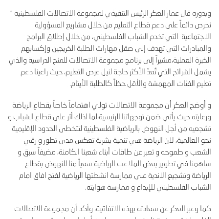
وبدوره قال عمار العكر الرئيس التنفيذي لمجموعة الاتصالات الفلسطينية "
نحرص دائماً على دعم قطاع التعليم من خلال مشاريع المسؤولية
الاجتماعية التي تخدم الشباب الفلسطيني، من خلال إطلاق البرامج
والمبادرات التي تهدف إلى صقل مهارات الطلبة الخريجين وإكسابهم
الخبرة العملية،مشيراً إلى برنامج مجموعة الاتصالات للمنح الدراسية والذي
يشمل الشرائح التي تُعدّ الأكثر حاجة لنيل فرص التعليم، حيث راعينا دعم
تعليم الفئات المهمشة والأقل حظاً كالطلبة الأيتام.
و أوضح العكر أن مجموعة الاتصالات تولي اهتماماً خاصاً بقطاع الرياضة
ورعايته حيث يأتي ضمن توجهاتنا الرئيسية،لما لذلك أثر على قطاع الشباب و
تشجعيه من أجل النهوض بالرياضية الفلسطينية لتتخطى الحدود الإقليمية
نحو العالمية، لان الرياضة هي تنمية بشرية تعكس مدى تطور و رقي
الشعب و طموحه و تعبر عن طاقات أبناء شعبنا الكامنة، مضيفاً سبق و
ساهمنا في تطوير بعض الملاعب الرياضية سعياً منا للنهوض بقطاع
الرياضة وتشجيع الاندية على ممارسة انشطتها الرياضية لفتح افاق امام
الشباب الفلسطيني للإبداع و ممارسة هوايته.
كما وعبر العكر عن سعادته بهذه الاتفاقية، وأكد أن مجموعة الاتصالات