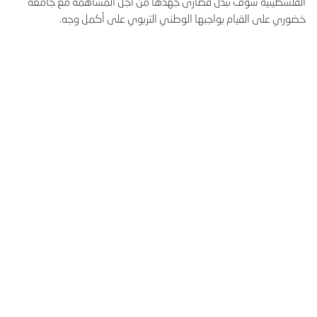
الفلسطينية سوف تبذل قصارى جهدها من أجل المساهمة مع جامعة
خضوري على القيام بواجبها الوطني التربوي على أكمل وجه.