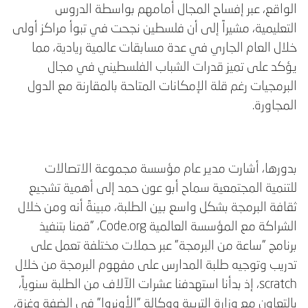
الواقع، عبر إفساح المجال أمامهم بواسطة الدروس
التعليمية، مشيراً إلى أن فلسطين نجحت في تبوأ مراكز أولى
خلال العام الجاري في عدة مسابقات عالمية ريادية، مما
يؤكد على تميز قدرات الشباب الفلسطيني في مجال
البرمجيات رغم قلة الإمكانات المتاحة بالمقارنة مع الدول
المجاورة.
بدورها، أشارت مدير عام مؤسسة مجموعة الاتصالات
للتنمية المجتمعية سماح أبو عون حمد إلى أهمية تشجيع
ثقافة البرمجة بشكل واسع بين الطلبة، مبينةً أنه ومن خلال
الشراكة مع المؤسسة العالمية Code.org، "قمنا بتنفيذ
برنامج "ساعة من البرمجة" عبر حملات مختلفة تعمل على
تدريب وتوجيه طلبة المدارس على مفهوم البرمجة من خلال
scratch، إذ بدأنا استهدفنا عشرات الآلاف من الطلبة سنوياً،
بالتعاون مع وزارة التربية ووكالة "الأونروا" في الضفة وغزة،