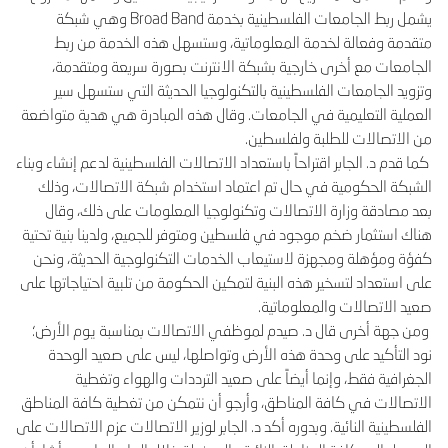
يشمل ربط الجامعات الفلسطينية بخدمة Broad Band وهي شبكة
متقدمة وفعالة لخدمة المعلوماتية، وستسهل هذه الخدمة من ربط
الجامعات مع أخرى خارجية بشبكة الانترنت بصورة سريعة ومتقدمة،
وتزويد الجامعات الفلسطينية بالتكنولوجيا الحديثة التي ستسهل سير
العملية التعليمية في الجامعات. وقال هذه المبادرة هي هدية متواضعة
من الاتصالات للطلبة ولفلسطين.
كما قدم د. الجابر اقتراحاً باستعداد الاتصالات الفلسطينية لدعم إنشاء وبناء
الشبكة الحكومية في حال تم اعتماد استخدام شبكة الاتصالات، وذلك
بعد مصادقة وزارة الاتصالات وتكنولوجيا المعلومات على ذلك، وقال
هناك استثمار ضخم موجود في فلسطين ومتوفر للجميع، ولدينا بنية تحتية
كفؤة ومؤهلة ومجهزة لاستيعاب الخدمات التكنولوجية الحديثة، ونحن
على استعداد لتسخير هذه البنية لتمكين الحكومة من تلبية احتياجاتها على
صعيد الاتصالات والمعلوماتية.
ومن جهة أخرى قال د. صيدم لموظفي الاتصالات بمناسبة يوم الأرض؛
نود التأكيد على وحدة هذه الأرض وتواصلها، ليس على صعيد الوحدة
الجغرافية فقط، وإنما أيضاً على صعيد الترددات والهواء وتغطية
الاتصالات في كافة المناطق، وأرجو أن نتمكن من تغطية كافة المناطق
الفلسطينية النائية. وبدوره أكد د. الجابر لوزير الاتصالات عزم الاتصالات على