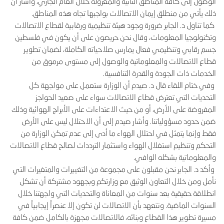
الوصول إلى كافة المناطق النائية والمعزولة خلال العام الجاري، وأشار أن
ذلك يأتي من منطلق إيمان الاتصالات بواجبها تجاه هذه المناطق.
كما تناول د. الجابر ضرورة وجود هيئة تنظيمية ورقابية لقطاع الاتصالات
وتكنولوجيا المعلومات، وقال نحن حريصون على أن يكون في فلسطين
جسم رقابي وتنظيمي فعال يمارس صلاحياته الكاملة، لضمان تطوير
قطاع الاتصالات والمعلوماتية والوصول إلى مستوى مرموق من
الخدمات ذات الجودة والقدرة التنافسية.
وفي ختام اللقاء قال د. صيدم أن الوزارة ستعمل على مواجهة كل
التحديات التي تعترض قطاع الاتصالات سواء على صعيد الحواجز
المفروضة على الأرض، أو من حيث الاعتداءات على الأبراج الهوائية وذلك
ضمن حدود مسؤولياتنا. وأشار صيدم إلى أن الاحتلال ليس على الأرض
فقط وإنما يتمثل في احتلال الهواء ما أدى إلى عدم تمكن الوزارة من
التحكم وتنظيم استغلال الهواء واستثمار الترددات لصالح قطاع الاتصالات
والمعلوماتية بشكله الوافي.
وأكد د. الجابر نحن مقبلون على مجموعة من التغييرات والمتغيرات التي
نأمل ومن خلال التعاون الوثيق مع وزارتكم وبجهود مشتركة أن تشكل
انطلاقة حقيقية بعد سنوات من المعاناة والتحديات التي واجهتنا خلال
السنوات الماضية. ونتعهد بأن الاتصالات لن تكون إلا عنصراً إيجابياً في
مسيرة تطوير هذا القطاع وبنائه، فالاتصالات مجهزة بالكامل ضمن كافة