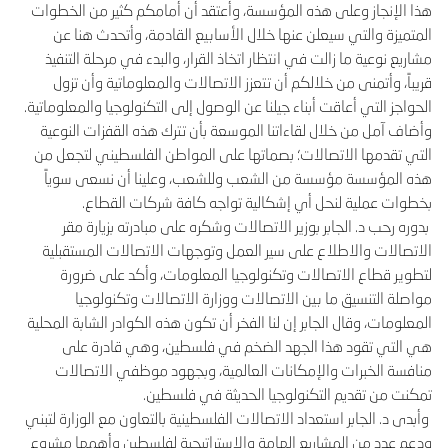
هذا الإنجاز وعلى هذه المؤسسة، وأعتقد أن أمامكم كثير من الخطوات
المتميزة والتي سيعلن عنها خلال الأسابيع القادمة، وأتحدث هنا عن
مشاريع نوعية ما زالت في انتظار اتخاذ القرار، والبدء في مرحلة التنفيذ
قريباً، وأتمنى من خلالكم أن تتعزز الاتصالات والمعلوماتية وأن تزول
الحواجز التي أعاقت أبناء جيلنا عن الوصول إلى التكنولوجيا والمعلوماتية.
وأضاف آمل من خلال لقاءاتنا الموسعة بأن تترك هذه القفزات النوعية
التي تقدمها الاتصالات؛ بصماتها على المواطن الفلسطيني لتجعل من
هذه المؤسسة مؤسسة من الشعب وللشعب، وعلينا أن نسعى سوياً
بخطوات عملية لنحل أي إشكالية تواجه كافة شركات القطاع.
بدوره رحب د. الجابر بوزير الاتصالات وشكره على مبادرته بزيارة مقر
الاتصالات والاطلاع على سير العمل وتوجهات الاتصالات المستقبلية
لتطوير قطاع الاتصالات وتكنولوجيا المعلومات، وأكد على ضرورة
مواصلة التنسيق ما بين الاتصالات ووزارة الاتصالات وتكنولوجيا
المعلومات، وقال الجابر إن لنا الفخر أن تكون هذه الكوادر الشابة المحلية
هي التي تقود هذا الجهد الضخم في فلسطين، وهي قادرة على
منافسة الخبرات والإمكانات العالمية، وبجهود موظفي الاتصالات
تمكنت من تقديم التكنولوجيا الحديثة في فلسطين.
وأبدى د. الجابر استعداد الاتصالات الفلسطينية بالتعاون مع الوزارة لتبني
ودعم عدد من المشاريع الهامة والاستراتيجية لفلسطين وأهمها مشروع