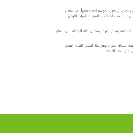
ون باكورة أنشطة
ارة الاتحاد السابق.
ع النشاطات ستصب في
در عال من المهنية
ميزاً، نحن سعداء
المراكز الأولى،
ظام البطولة التي ستقام