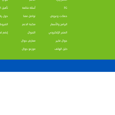
ونوه البدرساوي إلى أنه في حال تعادل فريقين في أي من ا
المباراة الثانية لأي عددٍ من الأوقات الإضافية (٥) دقائق حتى يتم كسر التعادل، وفيما يلي نتائج سحب القرعة:
أرثوذكسي بيت ساحور - قلنديا
سرية رام الله - حطين
تراسنطا - إبداع الدهيشة
بيت جالا - جمعية الغد
بيرزيت - جنين
إسلامي بيت لحم - العمل الكاثوليكي
دلاسال القدس - أرثوذكسي بيت لحم
دلاسال بيت لحم - أرثوذكسي رام الله