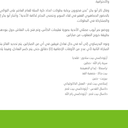
قيمت في صالة سرية رام الله الأولى.
لجمعة المقبل الواقع في السادس والعشرين من الشهر الجاري، ستك
سنوية الشهر المقبل، بعد اعتماد التقريرين المالي والإداري لمجلس إد
ونات اللعبة الثلاثة، اللاعب، والمدرب والحكم، ونوه إلى أن جمي
ختلفة.
ولة الكأس من أجل حماية قوانين اللعبة، ولضمان سير البطولة على ق
رة السلة للعام العاشر على التوالي، ونتمنى أن يكون الموسم الجديد م
ح لكافة الأندية"، وأشار أبو بكر إلى وجود مكافآت للأندية المتوجة ب
تم فتح باب النقاش حول بنودها المختلفة، وشرح ناصر البدرساوي ن