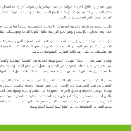
سطينية عمار العكر، ومدراء شركات وإدارات المجموعة وممثلي الأسر
ح الشراكة الحقيقية بين القطاعين العام والخاص لا سيما في ظ
كافة المدارس الحكومية بالإنترنت، مؤكداً على أهمية هذا البرن
 يعد واحداً من البرامج التي حققت نجاحات على مستوى المدارس المس
خة بتوظيف التكنولوجيا في التعليم والعمل على توفير كافة السبل 
دها العصر الراهن والذي يستوجب من الجميع العمل على الاستفاد
يأتي متزامناً مع ولادة امتحان الثانوية العامة الجديد "الإنجاز" وا
 يتقاطع وتوجهات الوزارة التطويرية وسعيها الدائم لتوظيف التكنول
لفلسطينية، مشيداً بما قدمته ومنذ سنوات من خدمات ودعم للقط
ة الثانوية العامة ومؤسسات التعليم العالي.
لبرامج التنموية التي يتم تنفيذها في مجموعة الاتصالات، والذي ت