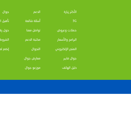
التعليم الإلكتروني في المدارس الفلسطينية، والذي يعتبر
في فلسطين، من خلال ربط كافة المدارس الحكومية بالإ
وشدد العكر على أن إدخال الوسائل التكنولوجية الحدي
سيساهم في تنويع مصادر المعرفة لدى الطلبة وستعمل 
بناء قدرات جيل فلسطين الواعد، عن طريق دعمه بتوفير 
وصرح العكر "نحن شركاء مع وزارة التربية والتعليم ا
المقدم من قبلنا، للمساهمة قدر الإمكان في كسر الفجو
وسيلة لتوصيل المعرفة وتحقيق الأغراض المعروفة من ا
والتي أصبحت تعتمد بشكل أو بآخر على تقنية المعلومات
العالي كجهه مسؤولة عن تطوير الوسائل التعليمية في
جميع المدارس الحكومية من أجل تعزيز البنية التحتية الت