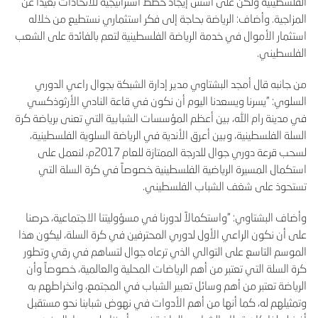
الفلسطينية ولكن على أسس إيجاد خطط استراتيجية للاتحادات بعيداً عن
المزاجية. وأضاف: الرياضة بحاجة إلى فكر استثماري نستطيع من خلاله
استثمار الأموال في خدمة الرياضة الفلسطينية لتعم بالفائدة على الشعب
الفلسطيني.
من جانبه قال أمجد البشتاوي مدير إدارة الشبكة بجوال راعي الدوري
السلوي: "يسرنا ويسعدنا اليوم أن نكون في قاعة النادي الأرثوذكسي
في مدينة رام الله، بين أعظم المؤسسات الشبابية التي تعنى برياضة كرة
السلة الفلسطينية، وبين أعرق الأندية في الرياضة السلوية الفلسطينية،
لسحب قرعة دوري جوال للدرجة الممتازة للعام 2017م، لنعمل على
استكمال المسيرة الرياضية الفلسطينية خصوصاً في كرة السلة التي
تستحوذ على شغف الشباب الفلسطيني.
وأضاف البشتاوي: "واستكمالاً لدورنا في مسؤوليتنا الاجتماعية، حرصنا
على أن نكون الراعي الأول لدوري المحترفين في كرة السلة، ليكون هذا
الموسم التاسع على التوالي الذي ترعاه جوال لتساهم في رقي وتطور
كرة السلة التي تعتبر من أهم الرياضات المحلية والعالمية، خصوصاً وأن
الرياضة تعتبر من أهم وسائل تعبير الشباب في المجتمع، وانخراطهم به
وتمثيلهم له، كما أنها من أهم الأدوات في نهوض شبابنا نحو مستقبل