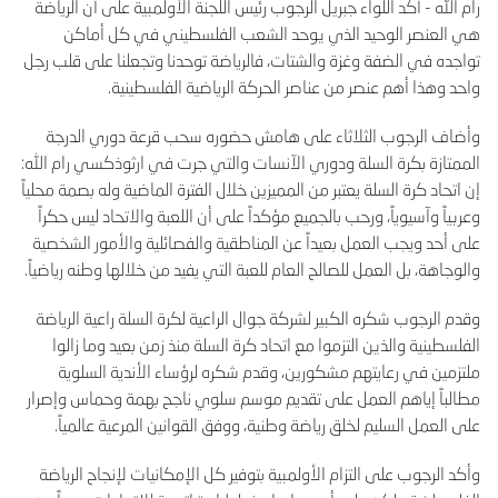
رام الله - أكد اللواء جبريل الرجوب رئيس اللجنة الأولمبية على أن الرياضة
هي العنصر الوحيد الذي يوحد الشعب الفلسطيني في كل أماكن
تواجده في الضفة وغزة والشتات، فالرياضة توحدنا وتجعلنا على قلب رجل
واحد وهذا أهم عنصر من عناصر الحركة الرياضية الفلسطينية.
وأضاف الرجوب الثلاثاء على هامش حضوره سحب قرعة دوري الدرجة
الممتازة بكرة السلة ودوري الآنسات والتي جرت في ارثوذكسي رام الله:
إن اتحاد كرة السلة يعتبر من المميزين خلال الفترة الماضية وله بصمة محلياً
وعربياً وآسيوياً، ورحب بالجميع مؤكداً على أن اللعبة والاتحاد ليس حكراً
على أحد ويجب العمل بعيداً عن المناطقية والفصائلية والأمور الشخصية
والوجاهة، بل العمل للصالح العام للعبة التي يفيد من خلالها وطنه رياضياً.
وقدم الرجوب شكره الكبير لشركة جوال الراعية لكرة السلة راعية الرياضة
الفلسطينية والذين التزموا مع اتحاد كرة السلة منذ زمن بعيد وما زالوا
ملتزمين في رعايتهم مشكورين، وقدم شكره لرؤساء الأندية السلوية
مطالباً إياهم العمل على تقديم موسم سلوي ناجح بهمة وحماس وإصرار
على العمل السليم لخلق رياضة وطنية، ووفق القوانين المرعية عالمياً.
وأكد الرجوب على التزام الأولمبية بتوفير كل الإمكانيات لإنجاح الرياضة