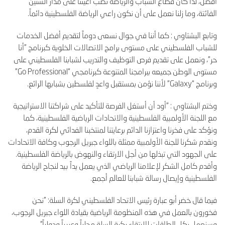
أفضل، لذا كان قطاع الشباب والرياضة نصب أعيننا على مدار السنين
الفائتة، وما زلنا نعمل على أن نكون راعي الرياضة الفلسطينية دائماً.
وتابع البشتاوي : كما أننا في جوال نسعى دوماً لتقديم أفضل الخدمات
للشباب الفلسطيني على مستوى برامج الاتصالات الخلوية كبرنامج "أنا
حر"، ونعمل على تقديم فرص التوظيف والتدريب لشبابنا الفلسطيني على
مستوى الوطن جميعه ببرامجنا المتنوعة كبرنامجي “
Go Professional
”
وبرنامج “
Galaxy
” لأننا نؤمن بمستقبل واعدٍ لفلسطين بشبابها الرائع.
وختم البشتاوي : "أود أن أستغل الفرصة للتأكيد على شراكتنا الاستراتيجية
مع اللجنة الأولمبية الفلسطينية والاتحادات الرياضية الفلسطينية، كما
ونؤكد على فخرنا واعتزازنا الدائم برعايتنا لمنتخبنا الفدائي لكرة القدم،
ونقدم شكرنا للجنة الأولمبية ممثلة باللواء جبريل الرجوب وكافة الاتحادات
على الجهود التي تبذلها من أجل الارتقاء والنهوض بالرياضة الفلسطينية.
وأقدم كامل الشكر لإعلامنا الرياضي الذي يعمل يداً بيد لنجاح الرياضة
الفلسطينية وإيصال رسالة شبابنا للعالم أجمع.
فيما قال خضر أبو عبارة رئيس الاتحاد الفلسطيني لكرة السلة: "نحن
فخورون بالعمل في هذه المنظومة الرياضية بقيادة اللواء جبريل الرجوب،
وسنعمل بكل الطاقات للارتقاء بكرة السلة محلياً وعربياً ودولياً".