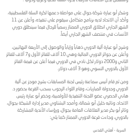
وشكر أبو عبارة شركة جوال على مواصلة دعمها لكرة السلة الفلسطينية،
وأكد أن الاتحاد لديه برنامج متكامل سيقوم على تنفيذه، وأعلن عن 11
الشهر الجاري انطلاق الدوري الممتاز رسمياً للرجال فيما سينطلق دوري
الآنسات في منتصف الشهر الجاري أيضاً.
وشرح أبو عبارة آلية الدوري ذهاباً وإياباً والوصول إلى الأربعة النهائيين،
وأعلن عن جوائز الدوري المالية وهي 10 آلاف للفائز الأول و7 آلاف للفائز
الثاني و2000 دولار لكل نادي في الدوري فيما أعلن عن قيمة الفائز
الأول بالدوري النسوي وهو 3 آلاف دولار.
ومن ثم قام أنيس سماعنة رئيس لجنة المسابقات بشرح موجز عن آلية
الدوري وجدولة المباريات، وقام اللواء الرجوب بسحب القرعة بحضور د.
هاني الحصري عضو اللجنة التنفيذية للأولمبية، وخضر أبو عبارة رئيس
الاتحاد، ونائبه خليل أبو شمالة، وأمجد البشتاوي مدير إدارة الشبكة بجوال،
وثائر أبو بكر مدير العلاقات العامة بجوال، ورؤساء الأندية المشاركة
بالدوري، وجاءت قرعة الدوري الممتاز كما يلي:
السرية - أهلي القدس