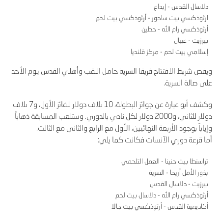
دلاسال القدس - إبداع
ارثوذكسي بيت ساحور - أرثوذكسي بيت لحم
أرثوذكسي رام الله - حطين
بيرزيت - عيبال
إسلامي بيت لحم - مركز قلنديا
ويقص شريط الافتتاح فريقا السرية حامل اللقب وأهلي القدس يوم الأحد
على صالة السرية.
وكشف أبو عبارة عن جوائز البطولة، 10 ىلاف دولار للفائز الأول، و7 ىلاف
دولار للثاني، و2000 دولار لكل نادي بالدوري. وستلعب المسابقة ذهاباً
وإياباً بوجود الأربعة النهائيين، الأول مع الرابع والثاني مع الثالث.
أما قرعة دوري الآنسات فكانت كما يلي:
تراسنطا بيت حنينا - العمل التلحمي
بذور الأمل أريحا - السرية
بيرزيت - دلاسال القدس
أرثوذكسي رام الله - دلاسال بيت لحم
أكاديمية القدس - أرثوذكسي بيت جالا