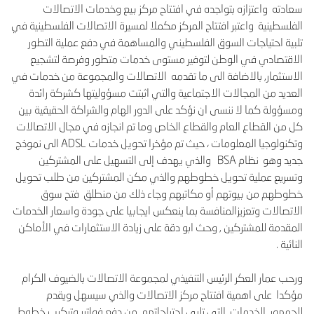
سعادته واعتزازه بتواجده في افتتاح مركز بيع وخدمات الاتصالات
الفلسطينية واعتبر افتتاح المركز مكملا لمسيرة الاتصالات الفلسطينية في
تلبية احتياجات السوق الفلسطيني والمساهمة في دفع عملية التطور
الاقتصادي في الوطن لتوفير مستوى خدمات متطور وفرصة لتشجيع
الاستثمار, بالاضافة الى ما تقدمه الاتصالات والمجموعة من خدمات في
العديد من المجالات الاجتماعية والتي اثبتت مسؤوليتها كشركة رائدة
ومسؤولة كما لا ننسى ان نؤكد على الدور الهام والشراكة الحقيقية بين
كل من القطاع العام والقطاع الخاص وما تم انجازه في مجال الاتصالات
وتكنولوجيا المعلومات ، حيث تم مؤخرا تحويل خدمات ADSL الى نموذج
جديد وهو نظام BSA والذي يهدف إلى التسهيل على المشتركين
وتسريع عملية تحويل خطوطهم والذي مكن المشتركين من طلب تحويل
خطوطهم من بيوتهم أو مكاتبهم وجاء ذلك من منطلق فتح سوق
الاتصالات وتعزيزالمنافسة بما ينعكس ايجابيا على جودة واسعار الخدمات
المقدمة للمشتركين , وحث ابو دقة على زيادة الاستثمارات في الأماكن
النائية .
ورحب عمار العكر الرئيس التنفيذي لمجموعة الاتصالات بالضيوف الكرام
مؤكدا على اهمية افتتاح مركز الاتصالات والذي سيسهل ويقدم
للجمهور الخدمات التي تلبي احتياجاتهم من دفع فواتير وتركيب خطوط