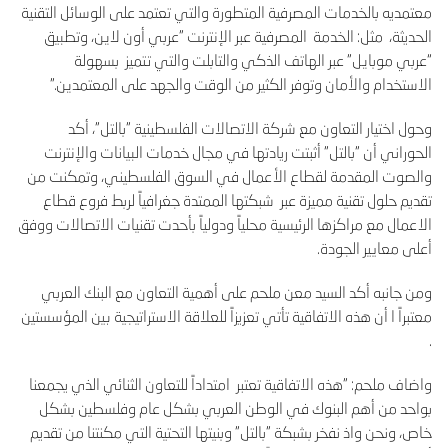
معتمديه بالخدمات المصرفية المتطورة والتي تعتمد على الوسائل التقنية
الحديثة، مثل: الخدمة المصرفية عبر الإنترنت "عربي أون لاين، وتطبيق
“عربي موبايل” عبر الهاتف الذكي والتابلت والتي تتميز بسهولة
الاستخدام والأمان وتوفر الكثير من الوقت والجهد على المعتمدين."
وحول اختيار التعاون مع شركة الاتصالات الفلسطينية "بالتل"، أكد
الحوراني أن "بالتل" أثبتت ريادتها في مجال خدمات البيانات والإنترنت
والصوت المقدمة لقطاع الأعمال في السوق الفلسطيني، وتمكنت من
تقديم حلول تقنية مميزة عبر شبكتها الممتدة جغرافياً لربط فروع قطاع
الاعمال مع مراكزها الرئيسية محلياً ودولياً بأحدت تقنيات الاتصالات ووفق
أعلى معايير الجودة.
ومن جانبه أكد السيد معن ملحم على أهمية التعاون مع البنك العربي
معتبراً ا أن هذه الاتفاقية تأتي تعزيزاً للعلاقة الاستراتيجية بين المؤسستين
.
واضاف ملحم: "هذه الاتفاقية تعتبر امتداداً للتعاون الثنائي الذي يجمعنا
بواحد من أهم البنوك في الوطن العربي بشكل عام وفلسطين بشكل
خاص، ونحن واذ نفخر بشبكة "بالتل" وبنيتها التحتية التي مكنتنا من تقديم