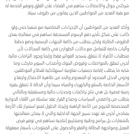
شركتي جوال والاتصالات ساهم في القضاء على القلق وتوفير الخدمة له
مع بقية العديد من المواطنين الذين يعانون من ظروف سيئة.
وأكد العديد من المواطنين أن الإجراءات التضامنية مع شعبنا حتى ولو
كانت على شكل تأخير دفع الرسوم المستحقة تساهم في معالجة بعض
الظروف الطارئة ولكن يتطلب من كافة الجهات الرسمية وضع خطط
وآليات خاصة للتعامل مع حالات الطوارئ في كافة المجالات لأن
متطلبات الأفراد لا تتعلق بتسديد الفواتير فقط وإنما وجود التزامات مالية
أخرى تتعلق بالمواصلات وقروض البنوك وأصحاب السوبر ماركت وما
شابه ما يتطلب إقامة جمعيات تعاونية استهلاكية لقطاع الموظفين،
وذوي الدخل المحدود أو المعدوم والحد من ظاهرة الاحتكار وارتفاع
الأسعار الخاصة بالسلع والكهرباء والمياه سيما وأن الحالة لا تتعلق بفترة
زمنية قصيرة بل هي نتاج تراكمات وتحديات حالية ومستقبلية وبالتالي
يتطلب من واضعي السياسات وصناع القرار عقد سلسلة من اللقاء الحوارية
المتخصصة للخروج من الأمة الراهنة وإيجاد الحلول لمنع استمرار تلك الأزمة
بمناحي أخرى قد تهدد نسيج الجهة الداخلية والتي لا يمكن معالجتها
بالشعارات بل ببرامج وطنية ومشاريع إنتاجية تساهم في توفير فرص
العمل ومواجهة البطالة والفقر والحصول على المنتوجات بأسعار معقولة