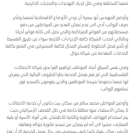
شعبنا المختلفة وفي ظل ازدياد التهديدات والتحديات الخارجية.
وأوضح المهندس أبو سمرة أن تردي الأوضاع الاقتصادية لشعبنا وتأخر
صرف الرواتب أدى الى عدم تمكن العديد من المواطنين من دفع
مستحقاتهم من الفواتير المتراكمة والتي تصل الى ثلاثة فواتير أحيانا
وبالتالي اتخذت الشركة كافة الإجراءات اللازمة سواء عن طريق التقسيط
أو تأخير فصل الخطوط لإفساح المجال لكافة المشتركين في التمتع بكافة
الخدمات المقدمة من شركة جوال.
وفي نفس السياق أشاد الموظف إبراهيم الفرا بدور شركة الاتصالات
الفلسطينية التي لم تقم بفصل الخدمة نظرا للظروف المالية التي يتعرض
لها شعبنا خصوصا شريحة الموظفين والذين يقومون بالتسديد فور
تسلمهم الرواتب.
وأوضح المواطن محمد سالم من سكان بيت حانون أن خدمة الاتصالات
لا يمكن الاستغناء عنها مطلقا خاصة في ظل القصف الإسرائيلي حيث
يتم استخدام الهواتف الخلوية والثابتة للاطمئنان على أفراد الأسرة أو بقية
المعارف، مشيرا الى أنه لم يتمكن من تسديد فاتورة جواله وهاتفه
الأرضي وكان يفكر كثيرا كيف سيتصرف في حال فصل الخدمة إلا أن قرار