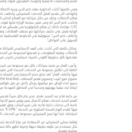
 أعلنت الشركة عن تقديمها لكافة الادوات والوسائل التي تمّكن الم
ل " بالتل أعمال ..لمستقبل أفضل" والذي نظمته الشركة في فندق م
كيل وزارة الاتصالات وتكنولوجيا المعلومات المهندس سليمان الزهيري
ركات والمدراء العامون لشركات المجموعة.
 وتكنولوجيا المعلومات على ان هذا الحدث يعتبر جزءً من الاستثمار
 " بالرغم من المعيقات التي يعيشها ابناء شعبنا الفلسطيني والمتمث
ننا بقدرة هذا القطاع على الاسهام الفاعل في عملية البناء والتنم
 بطرح أي خدمة جديدة للاستشارة العامة كما تتواصل مع مشاكل
وراً متقدماً في النهوض والتنمية الاقتصادية، ويعتبر ركيزة أساسي
جهودها لمواجهة جميع ممارسة الاحتلال الرامية الى تقطيع اوصال 
 توفير الاسباب الكفيلة بتحقيق النجاح لقطاعاتنا المختلفة وتوفير 