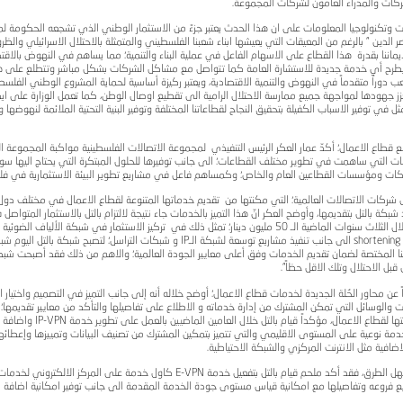
رام الله- نابلس: أعلنت شركة الاتصالات الفلسطينية بالتل عن تقديمها لخدمة E-VPN "النسخة المطورة من خدمة ربط الفروع ونقل البيانات IP-VPN" والتي تعتبر
شترك من التحكم بخدماته والاطلاع على تفاصيلها من خلال المركز ال
وفنبيك- رام الله؛ على شرف كبار مشتركيها من قطاع الاعمال وبحض
 والرئيس التنفيذي لمجموعة الاتصالات الفلسطينية عمار العكر ومدي
 الوطني الذي تشجعه الحكومة لمساهمته في تطوير البنية التحتية لش
لة بالاحتلال الاسرائيلي والظروف الاقتصادية الصعبة الا اننا نحقق
ية؛ مما يساهم في النهوض بالاقتصاد الفلسطيني وتطوير قطاعنا الواع
 الشركات بشكل مباشر وتتطلع على هموم وشكاوي المواطنين من خ
ة لحماية المشروع الوطني الفلسطيني، وتعزيزا لصمود ابناء شعبنا عل
الوطن، كما تعمل الوزارة على ايصال خدمات الاتصالات والبريد ال
البنية التحتية الملائمة لنهوضها وكذلك بناء الخدمات الحكومية التي