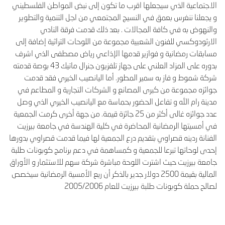
الاجتماعية الذي سيجعلها اقرب ما تكون إلى نبض المواطن الفلسطيني
و يجعلنا ننغرس بعمق في النسيج المجتمعي من اجل التنمية والتطوير
والنهوض به في كافة المجالات . بعد ذلك قدمت فرقة النادي
الارثودوكسي للفنون الشعبية مجموعة من اللوحات التراثية إضافة إلى
مسابقات رمضانية و فوازير قدمها الإذاعي رياض مصطفى الذي اشرف
بدوره على المزاد العلني على جهاز تلفزيون جنرال ماتيك 43 بوصة قدمته
شركة شموط و فاز به سمير المطور. أما اليانصيب الخيري فقد قدمت
جوائزه مجموعة من كبرى المصانع و الشركات التجارية و المطاعم في
مدينة رام الله و تفاعل الحضور بحماسة مع اليانصيب الخيري الذي وصل
عدد جوائزه غالى أكثر من 25 جائزة قيمة. من جهة أخرى كرمت الجمعية
في أمسيتها الرمضانية المحاضرة في كلية الهندسة في جامعة بيرزيت
الفنانة ردينه قصراوي بتقديم درع الجمعية لها فيما قدمت قصراوي بدورها
إحدى لوحاتها تبرعا للجمعية و كمساهمة في دعم برنامج كوبونات طلبة
جامعة بيرزيت حيث اشترت اللوحة مباشرة شركة سهم للاستثمار و الأوراق
المالية بقيمة 2500 دولار جدير بالذكر أن ريع الأمسية الرمضانية سيخصص
لصالح حملة كوبونات طلبة بيرزيت للعام 2005/2006