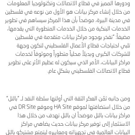
ودورها المميز في قطاع الاتصالات وتكنولوجيا المعلومات
من خلال إنشاء مركز بيانات هو الأول من نوعه في فلسطين
في مدينة البيرة، موضحاً بأن هذا المركز سيساهم في تطوير
الخدمات البنكية من خلال الخدمات المتطورة التي يقدمها،
مضيفاً: "نفخر بوجود مراكز بيانات متقدمة في فلسطين
تلبي احتياجات قطاع الأعمال الفلسطيني لتكون وجهة
للشركات الكبرى وبديلاً محلياً متطوراً وموثوقاً لخدمات
مراكز البيانات، الأمر الذي سيكون له عظيم الأثر على تطوير
قطاع الاتصالات الفلسطيني بشكلٍ عام.
ومن جانبه ثمّن العكر الثقة التي أولتها سلطة النقد لـ "بالتل"
من خلال استضافتها لموقع HA Site وموقع DR Site في
مراكز بيانات بالتل موضحاً ان بالتل تهدف من خلال هذا
الاستثمار إلى توفير مركز بيانات حديث يضاهي مراكز
البيانات العالمية في تجهيزاته ومعاييره ليتمتع مشتركو بالتل