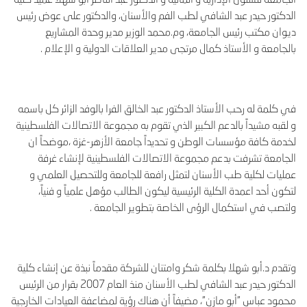
الدكتور حيدر عبد الشافي لطب الفم والأسنان، والدكتور على عوض رئيس
ديوان مكتب رئيس الجامعة، وم.محمد الوزير مدير وحدة المشاريع
بالجامعة و الأستاذ كمال مرتجى مدير العلاقات الدولية و الإعلام .
في كلمة له رحب الأستاذ الدكتور عبد الخالق الفرا بالوفد الزائر كل باسمه
و لقبه مشيداً بالدعم الكبير الذي تقوم به مجموعة الاتصالات الفلسطينية
لخدمة كافة مؤسسات الوطن و تحديداً جامعة الأزهر-غزة ،موضحاً ان
الجامعة تشرفت بدعم مجموعة الاتصالات الفلسطينية لإنشاء غرفة
عمليات لكلية طب الأسنان لتمثل رافعة للجامعة وللتحصيل العلمي و
لتكون أحد اعمدة الكلية الرئيسية ليكون الطالب مؤهل علمياً و فنياً،
ولتصب في استكمال الرؤى الخاصة بتطوير الجامعة .
وتقدم د.أبو شهلا بكلمة شكر وامتنان للشركة مقدماً نبذة عن إنشاء كلية
الدكتور حيدر عبد الشافي لطب الأسنان منذ العام 2007 بقرار من الرئيس
محمود عباس "أبو مازن"، مضيفاً أن هناك رؤية لمضاعفة العيادات الخارجية