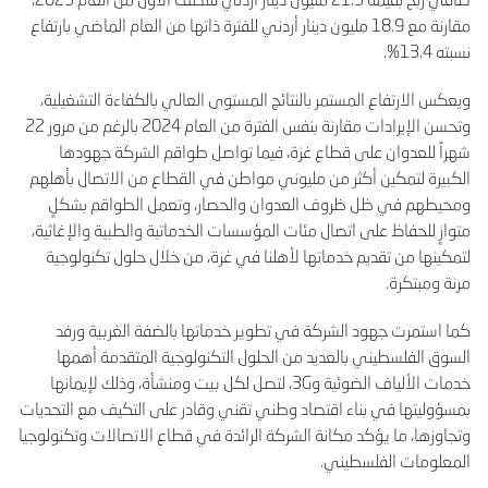
مقارنة مع 18.9 مليون دينار أردني للفترة ذاتها من العام الماضي بارتفاع
نسبته 13.4%.
ويعكس الارتفاع المستمر بالنتائج المستوى العالي بالكفاءة التشغيلية،
وتحسن الإيرادات مقارنة بنفس الفترة من العام 2024 بالرغم من مرور 22
شهراً للعدوان على قطاع غزة، فيما تواصل طواقم الشركة جهودها
الكبيرة لتمكين أكثر من مليوني مواطن في القطاع من الاتصال بأهلهم
ومحيطهم في ظل ظروف العدوان والحصار، وتعمل الطواقم بشكلٍ
متوازٍ للحفاظ على اتصال مئات المؤسسات الخدماتية والطبية والإغاثية،
لتمكينها من تقديم خدماتها لأهلنا في غزة، من خلال حلول تكنولوجية
مرنة ومبتكرة.
كما استمرت جهود الشركة في تطوير خدماتها بالضفة الغربية ورفد
السوق الفلسطيني بالعديد من الحلول التكنولوجية المتقدمة أهمها
خدمات الألياف الضوئية و3G، لتصل لكل بيت ومنشأة، وذلك لإيمانها
بمسؤوليتها في بناء اقتصاد وطني تقني وقادر على التكيف مع التحديات
وتجاوزها، ما يؤكد مكانة الشركة الرائدة في قطاع الاتصالات وتكنولوجيا
المعلومات الفلسطيني.